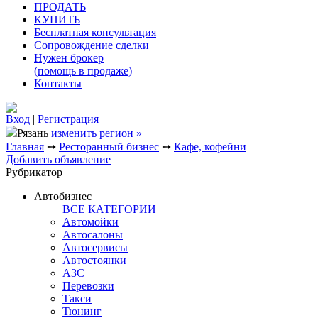
ПРОДАТЬ
КУПИТЬ
Бесплатная консультация
Сопровождение сделки
Нужен брокер
(помощь в продаже)
Контакты
Вход
|
Регистрация
Рязань
изменить регион »
Главная
➙
Ресторанный бизнес
➙
Кафе, кофейни
Добавить объявление
Рубрикатор
Автобизнес
ВСЕ КАТЕГОРИИ
Автомойки
Автосалоны
Автосервисы
Автостоянки
АЗС
Перевозки
Такси
Тюнинг